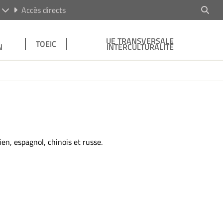
R
Accès directs
UE TRANSVERSALE
TOEIC
N
INTERCULTURALITÉ
ien, espagnol, chinois et russe.