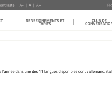
ontraste
A-
A
A+
F
ET
RENSEIGNEMENTS ET
CLUB DE
TARIFS
CONVERSATIO
te l’année dans une des 11 langues disponibles dont : allemand, ital