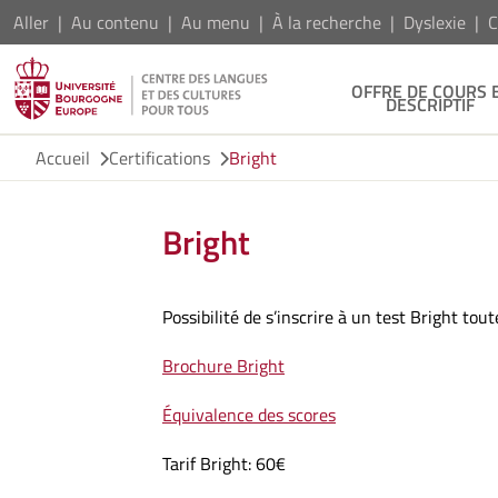
Aller
Au contenu
Au menu
À la recherche
Dyslexie
C
OFFRE DE COURS 
DESCRIPTIF
Accueil
Certifications
Bright
Bright
Possibilité de s’inscrire à un test Bright tou
Brochure Bright
Équivalence des scores
Tarif Bright: 60€