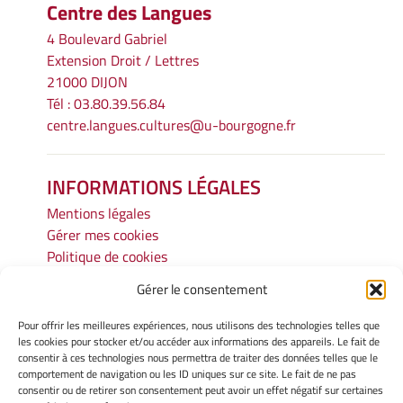
Centre des Langues
4 Boulevard Gabriel
Extension Droit / Lettres
21000 DIJON
Tél : 03.80.39.56.84
centre.langues.cultures@u-bourgogne.fr
INFORMATIONS LÉGALES
Mentions légales
Gérer mes cookies
Politique de cookies
Déclaration de confidentialité
Gérer le consentement
Avertissement
Cookie Policy
Pour offrir les meilleures expériences, nous utilisons des technologies telles que
Privacy Statement
les cookies pour stocker et/ou accéder aux informations des appareils. Le fait de
consentir à ces technologies nous permettra de traiter des données telles que le
Cookie Policy
comportement de navigation ou les ID uniques sur ce site. Le fait de ne pas
Privacy Statement
consentir ou de retirer son consentement peut avoir un effet négatif sur certaines